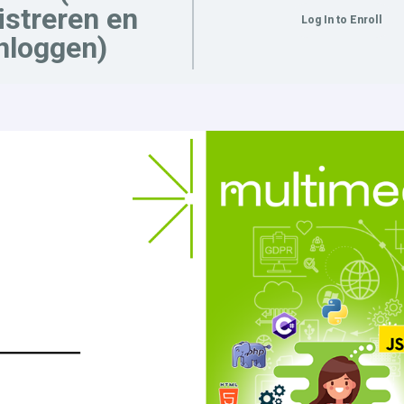
istreren en
Log In to Enroll
nloggen)