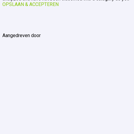
OPSLAAN & ACCEPTEREN
Aangedreven door
Learningfever
Cursusaanbod
Prijzen
Aanpak