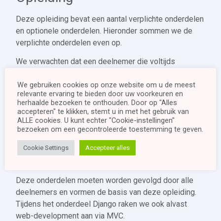
Deze opleiding bevat een aantal verplichte onderdelen
en optionele onderdelen. Hieronder sommen we de
verplichte onderdelen even op.
We verwachten dat een deelnemer die voltijds
beschikbaar is, 4 maand over de opleiding zal doen. Al
We gebruiken cookies op onze website om u de meest
onze opleidingen zijn modulair opgebouwd en kunnen
relevante ervaring te bieden door uw voorkeuren en
ook op maat worden samengesteld.
herhaalde bezoeken te onthouden. Door op "Alles
accepteren" te klikken, stemt u in met het gebruik van
Deze opleiding kan gebruikt worden als de
ALLE cookies. U kunt echter "Cookie-instellingen"
vooropleiding voor Netwerk Beheerder en Systeem
bezoeken om een ​​gecontroleerde toestemming te geven.
beheerder.
Cookie Settings
Accepteer alles
Basis Onderdeel (4 maanden)
Deze onderdelen moeten worden gevolgd door alle
deelnemers en vormen de basis van deze opleiding.
Tijdens het onderdeel Django raken we ook alvast
web-development aan via MVC.