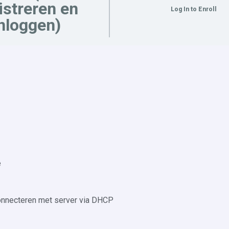
istreren en
Log In to Enroll
nloggen)
e
connecteren met server via DHCP