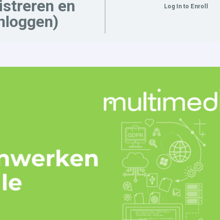
istreren en
Log In to Enroll
nloggen)