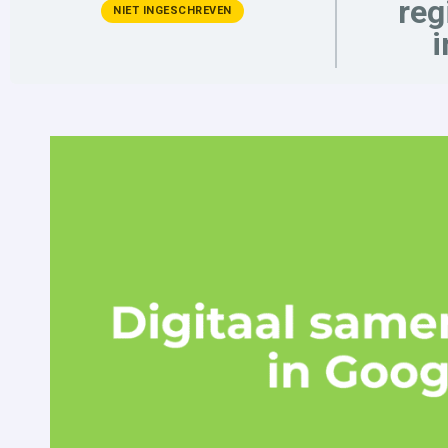
reg
NIET INGESCHREVEN
i