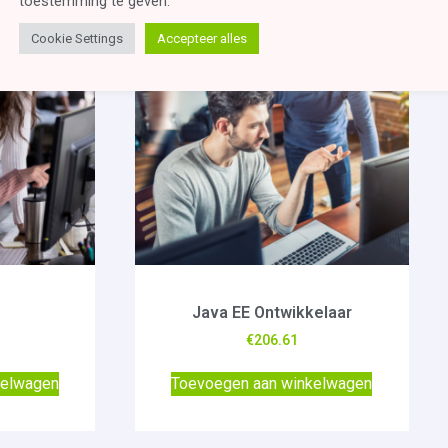
toestemming te geven.
Cookie Settings
Accepteer alles
Java EE Ontwikkelaar
€
206.61
kelwagen
Toevoegen aan winkelwagen