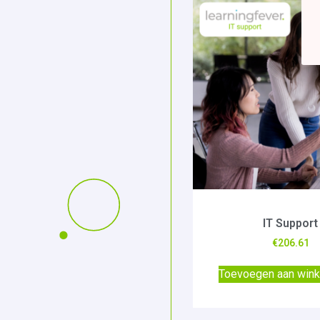
IT Support
€
206.61
Toevoegen aan win