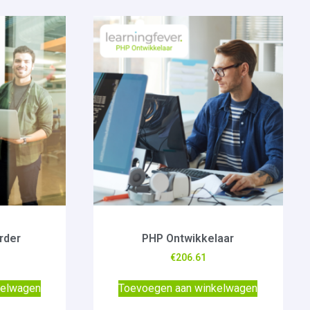
rder
PHP Ontwikkelaar
€
206.61
kelwagen
Toevoegen aan winkelwagen