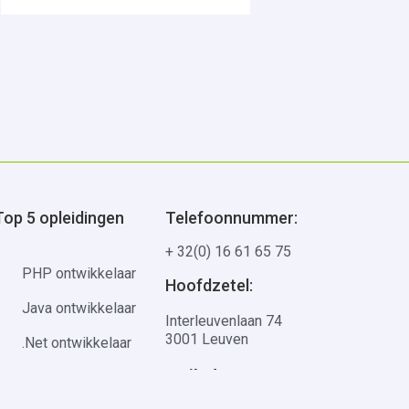
Top 5 opleidingen
Telefoonnummer:
+ 32(0) 16 61 65 75
PHP ontwikkelaar
Hoofdzetel:
Java ontwikkelaar
Interleuvenlaan 74
3001 Leuven
.Net ontwikkelaar
Mailadres:
Azure administrator
hello@multimedi.be