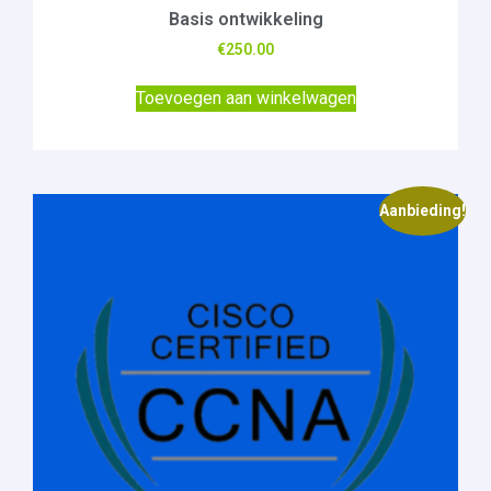
Basis ontwikkeling
€
250.00
Toevoegen aan winkelwagen
Aanbieding!