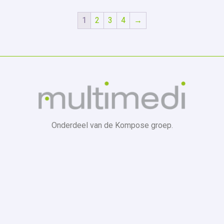
1
2
3
4
→
Onderdeel van de Kompose groep.
Telefoonnummer:
+ 32(0) 16 61 65 75