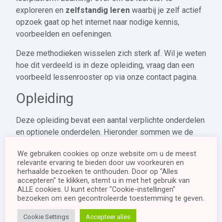
exploreren en
zelfstandig leren
waarbij je zelf actief
opzoek gaat op het internet naar nodige kennis,
voorbeelden en oefeningen.
Deze methodieken wisselen zich sterk af. Wil je weten
hoe dit verdeeld is in deze opleiding, vraag dan een
voorbeeld lessenrooster op via onze contact pagina.
Opleiding
Deze opleiding bevat een aantal verplichte onderdelen
en optionele onderdelen. Hieronder sommen we de
verplichte onderdelen even op.
We gebruiken cookies op onze website om u de meest
relevante ervaring te bieden door uw voorkeuren en
Eveneens is dit een opleiding met twee verschillende
herhaalde bezoeken te onthouden. Door op "Alles
afstudeerspecialisaties.
accepteren" te klikken, stemt u in met het gebruik van
Na het basis onderdeel wordt een keuze verwacht.
ALLE cookies. U kunt echter "Cookie-instellingen"
bezoeken om een ​​gecontroleerde toestemming te geven.
Deelnemers die beiden willen doen kunnen dit
aangeven. (Dit heeft een invloed op de prijs v.d.
Cookie Settings
Accepteer alles