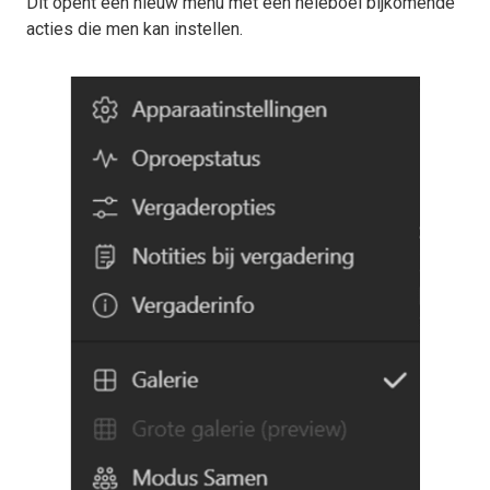
Dit opent een nieuw menu met een heleboel bijkomende
acties die men kan instellen.