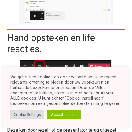
Hand opsteken en life
reacties.
We gebruiken cookies op onze website om u de meest
relevante ervaring te bieden door uw voorkeuren en
herhaalde bezoeken te onthouden. Door op "Alles
accepteren" te klikken, stemt u in met het gebruik van
ALLE cookies. U kunt echter "Cookie-instellingen"
bezoeken om een ​​gecontroleerde toestemming te geven.
Cookie Settings
Accepteer alles
De hand opsteken is een uitdrukken die
vast
blijft staan
bij uw naam op het scherm of bij de deelnemerslijst.
Deze kan door jezelf of de presentator terug afgezet