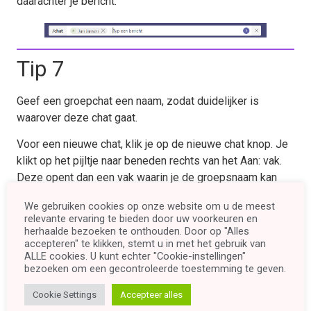
daarachter je bericht.
Tip 7
Geef een groepchat een naam, zodat duidelijker is
waarover deze chat gaat.
Voor een nieuwe chat, klik je op de nieuwe chat knop. Je
klikt op het pijltje naar beneden rechts van het Aan: vak.
Deze opent dan een vak waarin je de groepsnaam kan
plaatsen.
We gebruiken cookies op onze website om u de meest
relevante ervaring te bieden door uw voorkeuren en
herhaalde bezoeken te onthouden. Door op "Alles
accepteren" te klikken, stemt u in met het gebruik van
ALLE cookies. U kunt echter "Cookie-instellingen"
bezoeken om een ​​gecontroleerde toestemming te geven.
Voor een bestaande groepschat kan je de naam wijzigen
Cookie Settings
Accepteer alles
door op het potloodje te klikken langs de leden.