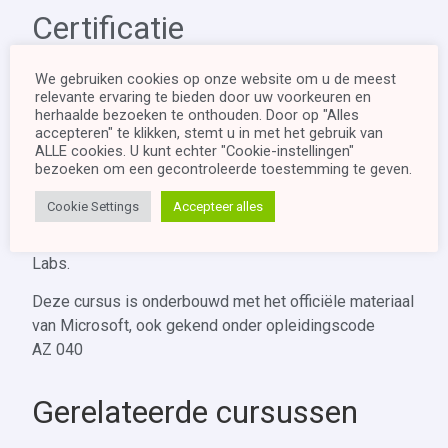
Certificatie
Het afleggen van deze cursus leidt tot een
Deelname
We gebruiken cookies op onze website om u de meest
relevante ervaring te bieden door uw voorkeuren en
certificaat
van Multimedi.
herhaalde bezoeken te onthouden. Door op "Alles
accepteren" te klikken, stemt u in met het gebruik van
Opbouw
ALLE cookies. U kunt echter "Cookie-instellingen"
bezoeken om een ​​gecontroleerde toestemming te geven.
Deze cursus is opgebouwd in 11 modules waarbij elke
Cookie Settings
Accepteer alles
module belangrijke theoretische concepten meegeeft
en deze daarna inoefent aan de hand van handige
Labs.
Deze cursus is onderbouwd met het officiële materiaal
van Microsoft, ook gekend onder opleidingscode
AZ 040
Gerelateerde cursussen