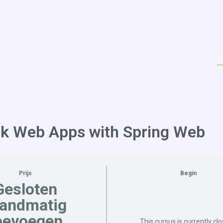
ack Web Apps with Spring Web
Prijs
Begin
Gesloten
handmatig
oevoegen
This cursus is currently cl