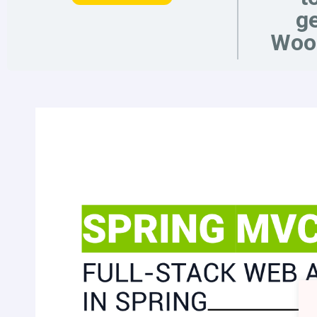
ge
Woo