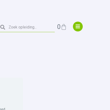
0
osed