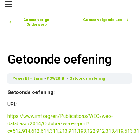
Ga naar vorige
Ga naar volgende Les
Onderwerp
Getoonde oefening
Power BI – Basis
POWER-BI
Getoonde oefening
Getoonde oefening:
URL:
https://www.imf.org/en/Publications/WEO/weo-
database/2014/October/weo-report?
c=512,914,612,614,311,213,911,193,122,912,313,419,513,3