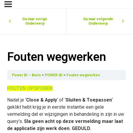
Ga naar vorige
Ga naar volgende
Onderwerp
Onderwerp
Fouten wegwerken
Power BI – Basis
POWER-BI
Fouten wegwerken
FOUTEN OPSPOREN
Nadat je ‘
Close & Apply
‘ of ‘
Sluiten & Toepassen
‘
geklikt hebt krijg je in eerste instantie een gele
vermelding dat er wijzigingen in behandeling in zijn in uw
query’s.
Sla geen acht op deze vermelding maar laat
de applicatie zijn werk doen. GEDULD.