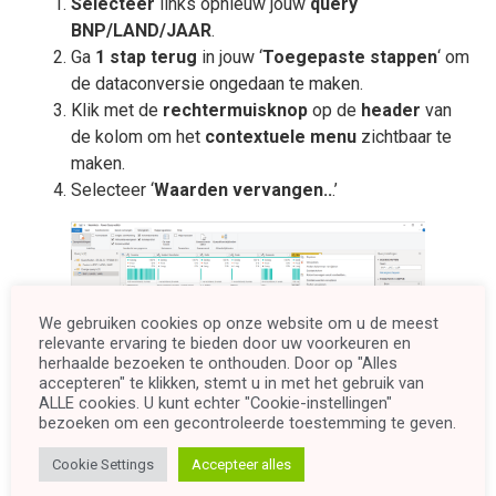
Selecteer
links opnieuw jouw
query
BNP/LAND/JAAR
.
Ga
1 stap terug
in jouw ‘
Toegepaste stappen
‘ om
de dataconversie ongedaan te maken.
Klik met de
rechtermuisknop
op de
header
van
de kolom om het
contextuele menu
zichtbaar te
maken.
Selecteer ‘
Waarden vervangen..
.’
We gebruiken cookies op onze website om u de meest
relevante ervaring te bieden door uw voorkeuren en
herhaalde bezoeken te onthouden. Door op "Alles
accepteren" te klikken, stemt u in met het gebruik van
ALLE cookies. U kunt echter "Cookie-instellingen"
bezoeken om een ​​gecontroleerde toestemming te geven.
Cookie Settings
Accepteer alles