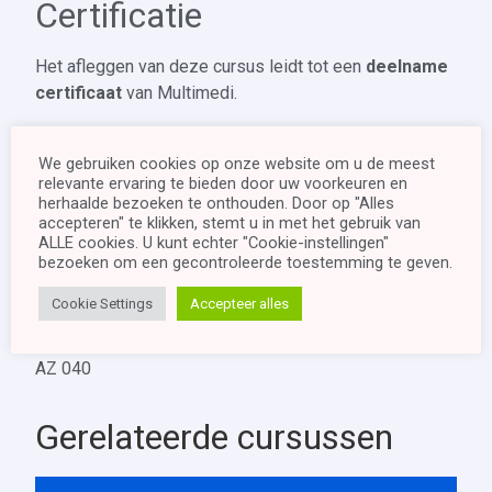
Certificatie
Het afleggen van deze cursus leidt tot een
deelname
certificaat
van Multimedi.
Opbouw
We gebruiken cookies op onze website om u de meest
relevante ervaring te bieden door uw voorkeuren en
Deze cursus is opgebouwd in 11 modules waarbij elke
herhaalde bezoeken te onthouden. Door op "Alles
module belangrijke theoretische concepten meegeeft
accepteren" te klikken, stemt u in met het gebruik van
ALLE cookies. U kunt echter "Cookie-instellingen"
en deze daarna inoefent aan de hand van handige
bezoeken om een ​​gecontroleerde toestemming te geven.
Labs.
Cookie Settings
Accepteer alles
Deze cursus is onderbouwd met het officiële materiaal
van Microsoft, ook gekend onder opleidingscode
AZ 040
Gerelateerde cursussen