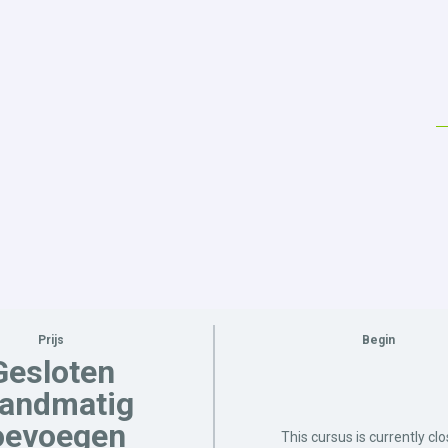
Prijs
Begin
Gesloten
handmatig
oevoegen
This cursus is currently cl