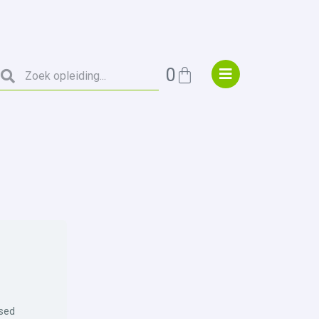
0
osed