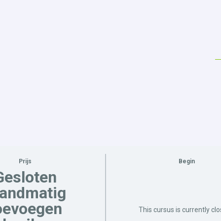
Prijs
Begin
Gesloten
handmatig
oevoegen
This cursus is currently cl