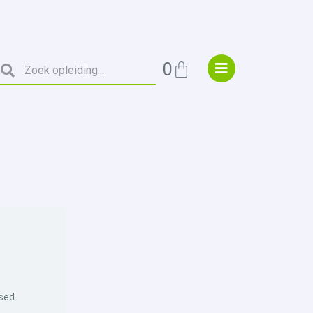
0
osed