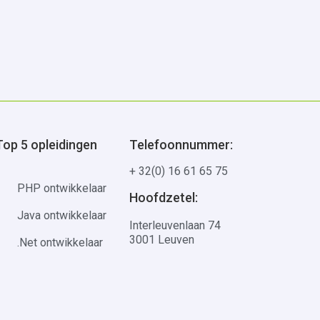
Top 5 opleidingen
Telefoonnummer:
+ 32(0) 16 61 65 75
PHP ontwikkelaar
Hoofdzetel:
Java ontwikkelaar
Interleuvenlaan 74
3001 Leuven
.Net ontwikkelaar
Mailadres:
Azure administrator
hello@multimedi.be
IT-support