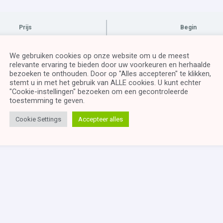
Prijs
Begin
Gesloten
handmatig
We gebruiken cookies op onze website om u de meest
relevante ervaring te bieden door uw voorkeuren en herhaalde
oevoegen
bezoeken te onthouden. Door op "Alles accepteren" te klikken,
This cursus is currently cl
stemt u in met het gebruik van ALLE cookies. U kunt echter
bruikers,
"Cookie-instellingen" bezoeken om een ​​gecontroleerde
toestemming te geven.
Commerce)
Cookie Settings
Accepteer alles