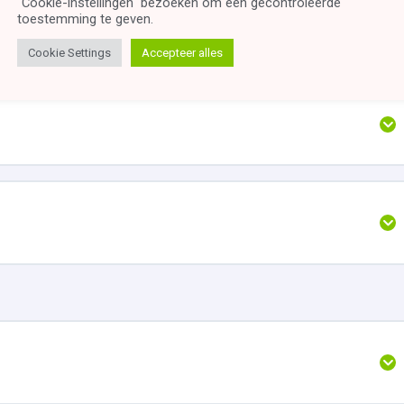
"Cookie-instellingen" bezoeken om een ​​gecontroleerde
toestemming te geven.
Cookie Settings
Accepteer alles