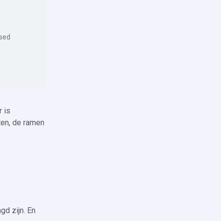
osed
 is
ten, de ramen
gd zijn. En