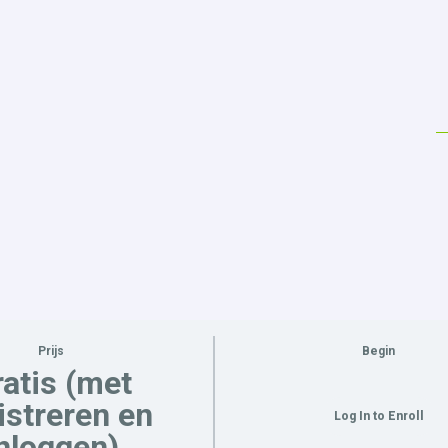
Prijs
Begin
atis (met
istreren en
Log In to Enroll
nloggen)