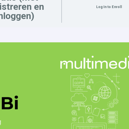
istreren en
Log In to Enroll
nloggen)