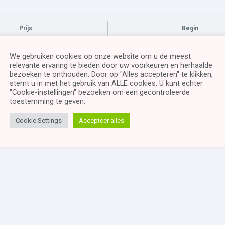
Prijs
Begin
atis (met
istreren en
We gebruiken cookies op onze website om u de meest
Log In to Enroll
relevante ervaring te bieden door uw voorkeuren en herhaalde
nloggen)
bezoeken te onthouden. Door op "Alles accepteren" te klikken,
stemt u in met het gebruik van ALLE cookies. U kunt echter
"Cookie-instellingen" bezoeken om een ​​gecontroleerde
toestemming te geven.
Point Online moeten werken. In deze opleiding ga je informatie
Cookie Settings
Accepteer alles
e documenten en andere bestanden verwerkt.