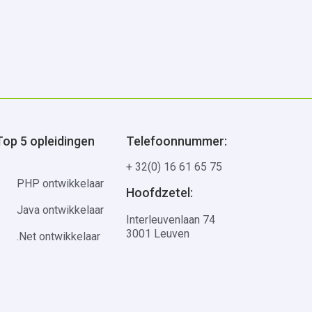
Top 5 opleidingen
Telefoonnummer:
+ 32(0) 16 61 65 75
PHP ontwikkelaar
Hoofdzetel:
Java ontwikkelaar
Interleuvenlaan 74
3001 Leuven
.Net ontwikkelaar
Mailadres:
Azure administrator
hello@multimedi.be
IT-support