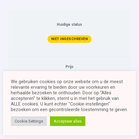
Huidige status
NIET INGESCHREVEN
Prijs
Gratis (met registreren en
We gebruiken cookies op onze website om u de meest
inloggen)
relevante ervaring te bieden door uw voorkeuren en
herhaalde bezoeken te onthouden. Door op "Alles
accepteren" te klikken, stemt u in met het gebruik van
ALLE cookies. U kunt echter "Cookie-instellingen"
Begin
bezoeken om een ​​gecontroleerde toestemming te geven.
Cookie Settings
Accepteer alles
Log In to Enroll