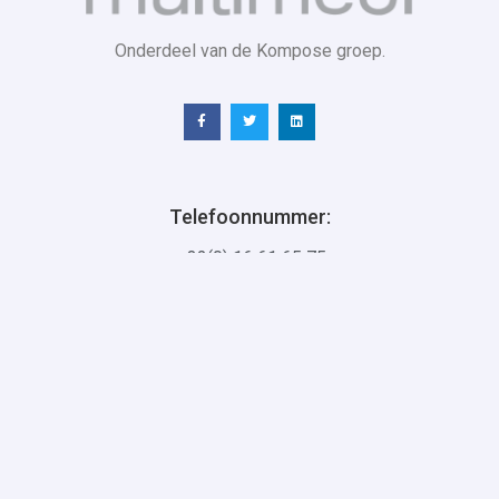
Onderdeel van de Kompose groep.
Telefoonnummer:
+ 32(0) 16 61 65 75
Hoofdzetel:
Interleuvenlaan 74
3001 Leuven
Mailadres:
hello@multimedi.be