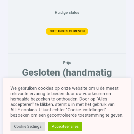
Huidige status
NIET INGESCHREVEN
Prijs
Gesloten (handmatig
toevoegen gebruikers,
We gebruiken cookies op onze website om u de meest
WooCommerce)
relevante ervaring te bieden door uw voorkeuren en
herhaalde bezoeken te onthouden. Door op "Alles
accepteren" te klikken, stemt u in met het gebruik van
ALLE cookies. U kunt echter "Cookie-instellingen"
Begin
bezoeken om een ​​gecontroleerde toestemming te geven.
Cookie Settings
Accepteer alles
This cursus is currently closed