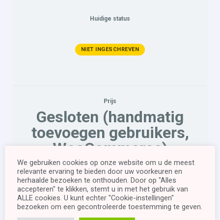
Huidige status
NIET INGESCHREVEN
Prijs
Gesloten (handmatig
toevoegen gebruikers,
WooCommerce)
We gebruiken cookies op onze website om u de meest
relevante ervaring te bieden door uw voorkeuren en
herhaalde bezoeken te onthouden. Door op "Alles
Begin
accepteren" te klikken, stemt u in met het gebruik van
ALLE cookies. U kunt echter "Cookie-instellingen"
bezoeken om een ​​gecontroleerde toestemming te geven.
This cursus is currently closed