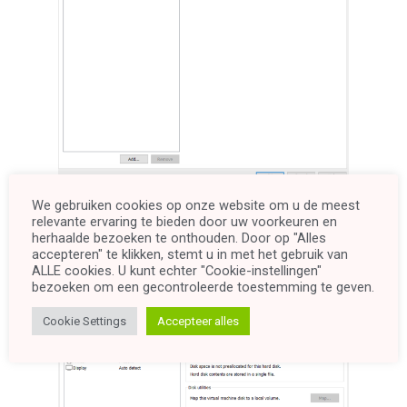
Hier kan je selecteren hoeveel processor
We gebruiken cookies op onze website om u de meest
cores de VM mag gebruiken. 2 meestal het
relevante ervaring te bieden door uw voorkeuren en
aangeraden om haperingen te voorkomen.
herhaalde bezoeken te onthouden. Door op "Alles
Meer mag altijd
accepteren" te klikken, stemt u in met het gebruik van
ALLE cookies. U kunt echter "Cookie-instellingen"
bezoeken om een ​​gecontroleerde toestemming te geven.
Cookie Settings
Accepteer alles