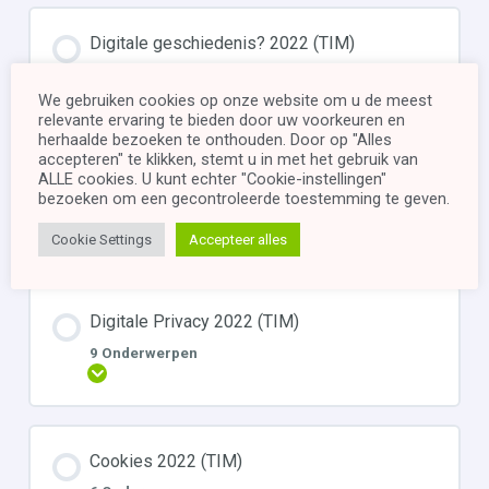
Digitale geschiedenis? 2022 (TIM)
5 Onderwerpen
Uitbreiden
We gebruiken cookies op onze website om u de meest
relevante ervaring te bieden door uw voorkeuren en
herhaalde bezoeken te onthouden. Door op "Alles
accepteren" te klikken, stemt u in met het gebruik van
ALLE cookies. U kunt echter "Cookie-instellingen"
Google Drive 2022 (TIM)
bezoeken om een ​​gecontroleerde toestemming te geven.
6 Onderwerpen
Uitbreiden
Cookie Settings
Accepteer alles
Digitale Privacy 2022 (TIM)
9 Onderwerpen
Uitbreiden
Cookies 2022 (TIM)